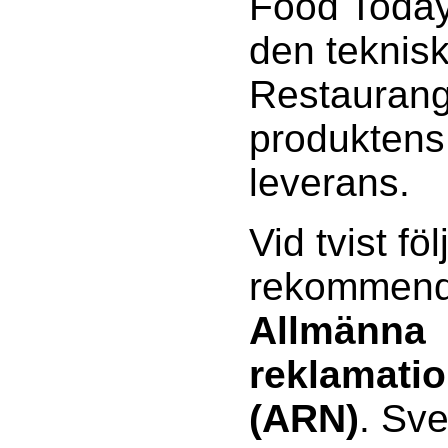
Food Today 
den teknisk
Restaurang
produktens 
leverans.
Vid tvist föl
rekommenda
Allmänna
reklamati
(ARN)
. Sv