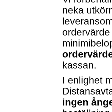
neka utkörn
leveransomr
ordervärde
minimibelo
ordervärd
kassan.
I enlighet 
Distansavta
ingen ånge