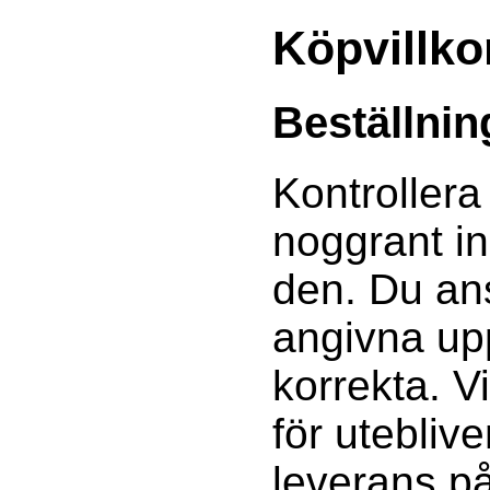
Köpvillko
Beställnin
Kontrollera
noggrant i
den. Du ans
angivna upp
korrekta. V
för utebliv
leverans p