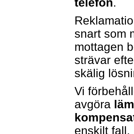
telefon
.
Reklamatio
snart som m
mottagen be
strävar efte
skälig lösn
Vi förbehåll
avgöra
läm
kompensa
enskilt fall.