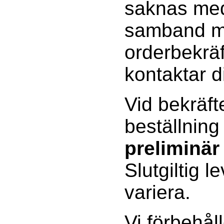
saknas med
samband 
orderbekräf
kontaktar d
Vid bekräft
beställning
preliminär
Slutgiltig l
variera.
Vi förbehåll