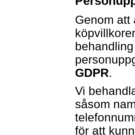
Personupp
Genom att 
köpvillkor
behandling
personuppgi
GDPR
.
Vi behandla
såsom namn
telefonnum
för att kun